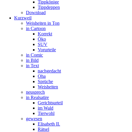
Tippkönige
Tippdeppen
Download
Kurzweil
Weisheiten in Ton
in Cartoon
Korrekt
Öko
SUV
Vorurteile
in Comic
in Bild
in Text
nachgedacht
Oha
Sprüche
Weisheiten
neusprech
in Realsatire
Gerichtsurteil
im Wald
Tierwohl
gewesen
Elisabeth II.
Rätsel