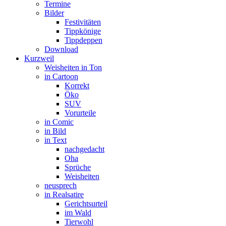
Termine
Bilder
Festivitäten
Tippkönige
Tippdeppen
Download
Kurzweil
Weisheiten in Ton
in Cartoon
Korrekt
Öko
SUV
Vorurteile
in Comic
in Bild
in Text
nachgedacht
Oha
Sprüche
Weisheiten
neusprech
in Realsatire
Gerichtsurteil
im Wald
Tierwohl