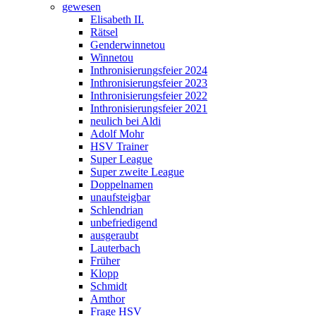
gewesen
Elisabeth II.
Rätsel
Genderwinnetou
Winnetou
Inthronisierungsfeier 2024
Inthronisierungsfeier 2023
Inthronisierungsfeier 2022
Inthronisierungsfeier 2021
neulich bei Aldi
Adolf Mohr
HSV Trainer
Super League
Super zweite League
Doppelnamen
unaufsteigbar
Schlendrian
unbefriedigend
ausgeraubt
Lauterbach
Früher
Klopp
Schmidt
Amthor
Frage HSV