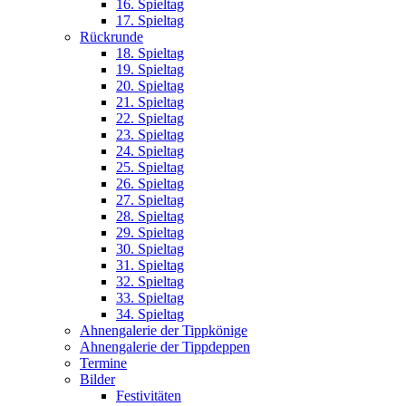
16. Spieltag
17. Spieltag
Rückrunde
18. Spieltag
19. Spieltag
20. Spieltag
21. Spieltag
22. Spieltag
23. Spieltag
24. Spieltag
25. Spieltag
26. Spieltag
27. Spieltag
28. Spieltag
29. Spieltag
30. Spieltag
31. Spieltag
32. Spieltag
33. Spieltag
34. Spieltag
Ahnengalerie der Tippkönige
Ahnengalerie der Tippdeppen
Termine
Bilder
Festivitäten