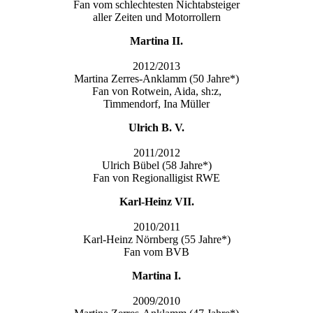
Fan vom schlechtesten Nichtabsteiger
aller Zeiten und Motorrollern
Martina II.
2012/2013
Martina Zerres-Anklamm (50 Jahre*)
Fan von Rotwein, Aida, sh:z,
Timmendorf, Ina Müller
Ulrich B. V.
2011/2012
Ulrich Bübel (58 Jahre*)
Fan von Regionalligist RWE
Karl-Heinz VII.
2010/2011
Karl-Heinz Nörnberg (55 Jahre*)
Fan vom BVB
Martina I.
2009/2010