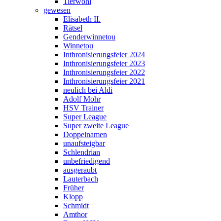
Tierwohl
gewesen
Elisabeth II.
Rätsel
Genderwinnetou
Winnetou
Inthronisierungsfeier 2024
Inthronisierungsfeier 2023
Inthronisierungsfeier 2022
Inthronisierungsfeier 2021
neulich bei Aldi
Adolf Mohr
HSV Trainer
Super League
Super zweite League
Doppelnamen
unaufsteigbar
Schlendrian
unbefriedigend
ausgeraubt
Lauterbach
Früher
Klopp
Schmidt
Amthor