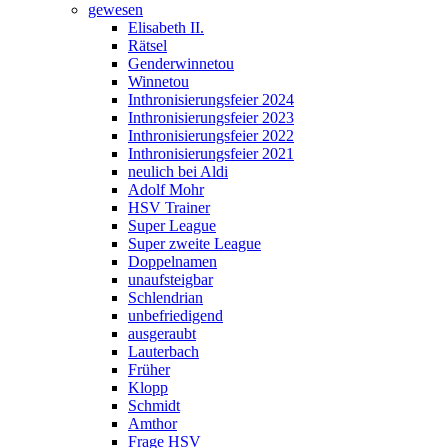
gewesen
Elisabeth II.
Rätsel
Genderwinnetou
Winnetou
Inthronisierungsfeier 2024
Inthronisierungsfeier 2023
Inthronisierungsfeier 2022
Inthronisierungsfeier 2021
neulich bei Aldi
Adolf Mohr
HSV Trainer
Super League
Super zweite League
Doppelnamen
unaufsteigbar
Schlendrian
unbefriedigend
ausgeraubt
Lauterbach
Früher
Klopp
Schmidt
Amthor
Frage HSV