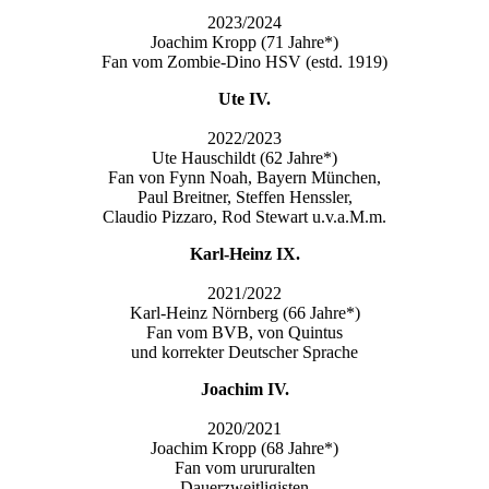
2023/2024
Joachim Kropp (71 Jahre*)
Fan vom Zombie-Dino HSV
(estd. 1919)
Ute IV.
2022/2023
Ute Hauschildt (62 Jahre*)
Fan von Fynn Noah, Bayern München,
Paul Breitner, Steffen Henssler,
Claudio Pizzaro, Rod Stewart u.v.a.M.m.
Karl-Heinz IX.
2021/2022
Karl-Heinz Nörnberg (66 Jahre*)
Fan vom BVB, von Quintus
und korrekter Deutscher Sprache
Joachim IV.
2020/2021
Joachim Kropp (68 Jahre*)
Fan vom urururalten
Dauerzweitligisten