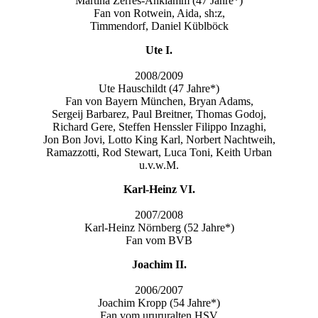
Martina Zerres-Anklamm (47 Jahre*)
Fan von Rotwein, Aida, sh:z,
Timmendorf, Daniel Küblböck
Ute I.
2008/2009
Ute Hauschildt (47 Jahre*)
Fan von Bayern München, Bryan Adams,
Sergeij Barbarez, Paul Breitner, Thomas Godoj,
Richard Gere, Steffen Henssler Filippo Inzaghi,
Jon Bon Jovi, Lotto King Karl, Norbert Nachtweih,
Ramazzotti, Rod Stewart, Luca Toni, Keith Urban
u.v.w.M.
Karl-Heinz VI.
2007/2008
Karl-Heinz Nörnberg (52 Jahre*)
Fan vom BVB
Joachim II.
2006/2007
Joachim Kropp (54 Jahre*)
Fan vom urururalten HSV