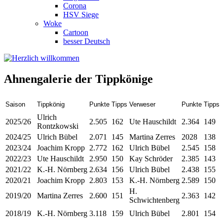
Corona
HSV Siege
Woke
Cartoon
besser Deutsch
Ahnengalerie der Tippkönige
Saison
Tippkönig
Punkte
Tipps
Verweser
Punkte
Tipps
Ulrich
2025/26
2.505
162
Ute Hauschildt
2.364
149
Rontzkowski
2024/25
Ulrich Bübel
2.071
145
Martina Zerres
2028
138
2023/24
Joachim Kropp
2.772
162
Ulrich Bübel
2.545
158
2022/23
Ute Hauschildt
2.950
150
Kay Schröder
2.385
143
2021/22
K.-H. Nörnberg
2.634
156
Ulrich Bübel
2.438
155
2020/21
Joachim Kropp
2.803
153
K.-H. Nörnberg
2.589
150
H.
2019/20
Martina Zerres
2.600
151
2.363
142
Schwichtenberg
2018/19
K.-H. Nörnberg
3.118
159
Ulrich Bübel
2.801
154