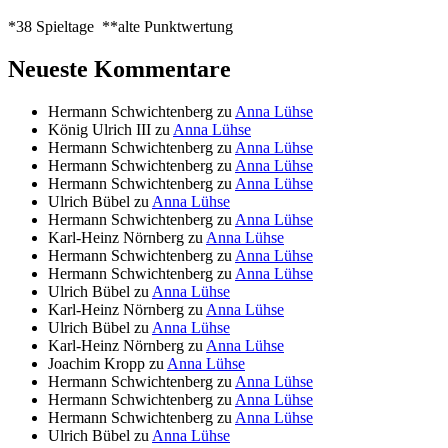
*38 Spieltage **alte Punktwertung
Neueste Kommentare
Hermann Schwichtenberg
zu
Anna Lühse
König Ulrich III
zu
Anna Lühse
Hermann Schwichtenberg
zu
Anna Lühse
Hermann Schwichtenberg
zu
Anna Lühse
Hermann Schwichtenberg
zu
Anna Lühse
Ulrich Bübel
zu
Anna Lühse
Hermann Schwichtenberg
zu
Anna Lühse
Karl-Heinz Nörnberg
zu
Anna Lühse
Hermann Schwichtenberg
zu
Anna Lühse
Hermann Schwichtenberg
zu
Anna Lühse
Ulrich Bübel
zu
Anna Lühse
Karl-Heinz Nörnberg
zu
Anna Lühse
Ulrich Bübel
zu
Anna Lühse
Karl-Heinz Nörnberg
zu
Anna Lühse
Joachim Kropp
zu
Anna Lühse
Hermann Schwichtenberg
zu
Anna Lühse
Hermann Schwichtenberg
zu
Anna Lühse
Hermann Schwichtenberg
zu
Anna Lühse
Ulrich Bübel
zu
Anna Lühse