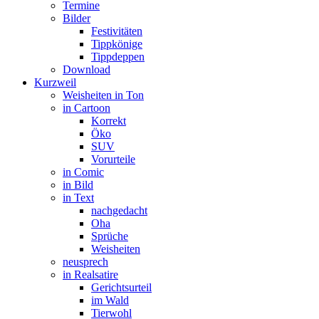
Termine
Bilder
Festivitäten
Tippkönige
Tippdeppen
Download
Kurzweil
Weisheiten in Ton
in Cartoon
Korrekt
Öko
SUV
Vorurteile
in Comic
in Bild
in Text
nachgedacht
Oha
Sprüche
Weisheiten
neusprech
in Realsatire
Gerichtsurteil
im Wald
Tierwohl