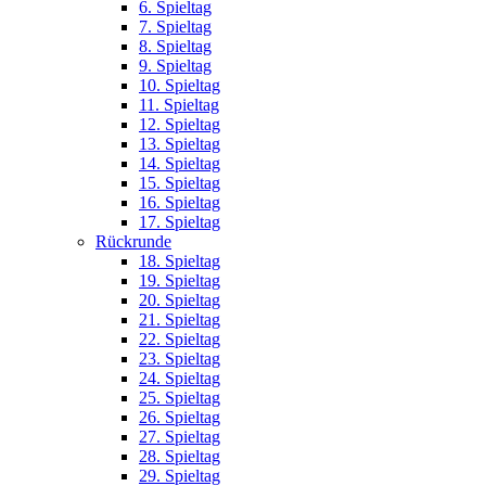
6. Spieltag
7. Spieltag
8. Spieltag
9. Spieltag
10. Spieltag
11. Spieltag
12. Spieltag
13. Spieltag
14. Spieltag
15. Spieltag
16. Spieltag
17. Spieltag
Rückrunde
18. Spieltag
19. Spieltag
20. Spieltag
21. Spieltag
22. Spieltag
23. Spieltag
24. Spieltag
25. Spieltag
26. Spieltag
27. Spieltag
28. Spieltag
29. Spieltag