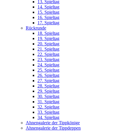
13. Spieltag
14. Spieltag
15. Spieltag
16. Spieltag
17. Spieltag
Rückrunde
18. Spieltag
19. Spieltag
20. Spieltag
21. Spieltag
22. Spieltag
23. Spieltag
24. Spieltag
25. Spieltag
26. Spieltag
27. Spieltag
28. Spieltag
29. Spieltag
30. Spieltag
31. Spieltag
32. Spieltag
33. Spieltag
34. Spieltag
Ahnengalerie der Tippkönige
Ahnengalerie der Tippdeppen