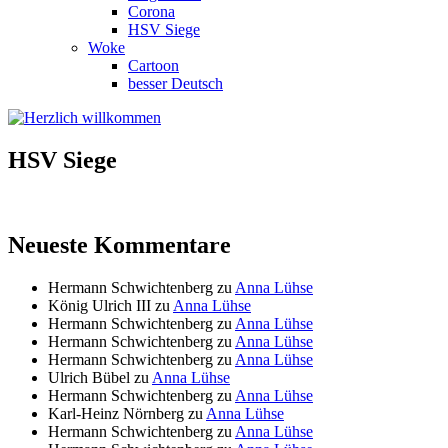
Corona
HSV Siege
Woke
Cartoon
besser Deutsch
HSV Siege
Neueste Kommentare
Hermann Schwichtenberg
zu
Anna Lühse
König Ulrich III
zu
Anna Lühse
Hermann Schwichtenberg
zu
Anna Lühse
Hermann Schwichtenberg
zu
Anna Lühse
Hermann Schwichtenberg
zu
Anna Lühse
Ulrich Bübel
zu
Anna Lühse
Hermann Schwichtenberg
zu
Anna Lühse
Karl-Heinz Nörnberg
zu
Anna Lühse
Hermann Schwichtenberg
zu
Anna Lühse