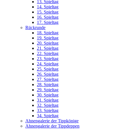
13. Spieltag
14. Spieltag
15. Spieltag
16. Spieltag
17. Spieltag
Rückrunde
18. Spieltag
19. Spieltag
20. Spieltag
21. Spieltag
22. Spieltag
23. Spieltag
24. Spieltag
25. Spieltag
26. Spieltag
27. Spieltag
28. Spieltag
29. Spieltag
30. Spieltag
31. Spieltag
32. Spieltag
33. Spieltag
34. Spieltag
Ahnengalerie der Tippkönige
Ahnengalerie der Tippdeppen