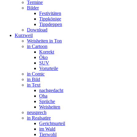
Termine
Bilder
Festivitäten
Tippkönige
Tippdeppen
Download
Kurzweil
Weisheiten in Ton
in Cartoon
Korrekt
Öko
SUV
Vorurteile
in Comic
in Bild
in Text
nachgedacht
Oha
Sprüche
Weisheiten
neusprech
in Realsatire
Gerichtsurteil
im Wald
Tierwohl