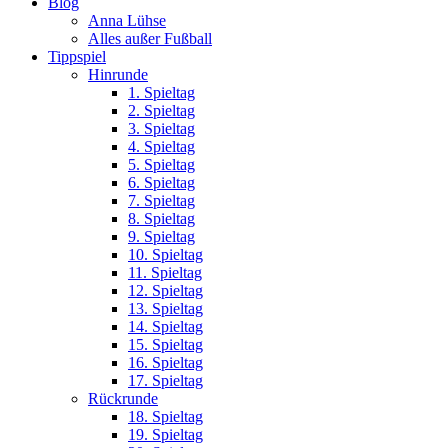
Blog
Anna Lühse
Alles außer Fußball
Tippspiel
Hinrunde
1. Spieltag
2. Spieltag
3. Spieltag
4. Spieltag
5. Spieltag
6. Spieltag
7. Spieltag
8. Spieltag
9. Spieltag
10. Spieltag
11. Spieltag
12. Spieltag
13. Spieltag
14. Spieltag
15. Spieltag
16. Spieltag
17. Spieltag
Rückrunde
18. Spieltag
19. Spieltag